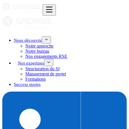
Nous découvrir
Notre approche
Notre bureau
Nos engagements RSE
Nos expertises
Structuration du SI
Management de projet
Formations
Success stories