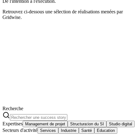
De l'intention
à
l'ex
é
cution.
Retrouvez ci-dessous une sélection de réalisations menées par
Gridwise.
Recherche
Expertises
Management de projet
Structuration du SI
Studio digital
Secteurs d'activité
Services
Industrie
Santé
Education