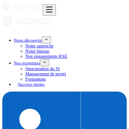
Nous découvrir
Notre approche
Notre bureau
Nos engagements RSE
Nos expertises
Structuration du SI
Management de projet
Formations
Success stories